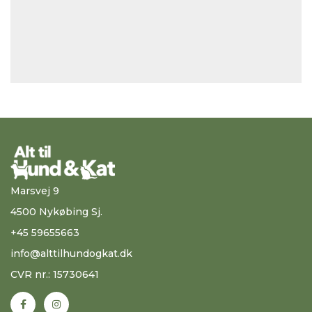
Marsvej 9
4500 Nykøbing Sj.
+45 59655663
info@alttilhundogkat.dk
CVR nr.: 15730641