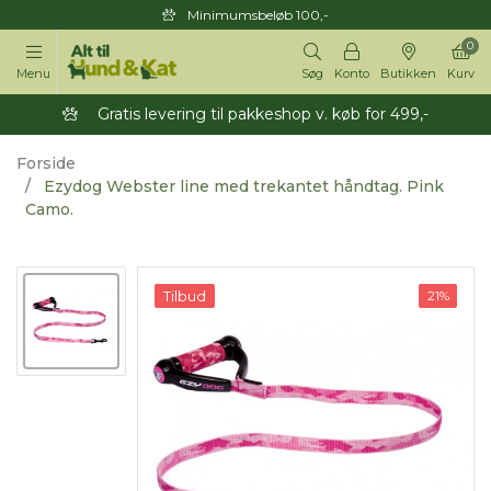
Minimumsbeløb 100,-
0
Menu
Søg
Konto
Butikken
Kurv
Gratis levering til pakkeshop v. køb for 499,-
Forside
Ezydog Webster line med trekantet håndtag. Pink
Camo.
Tilbud
21%