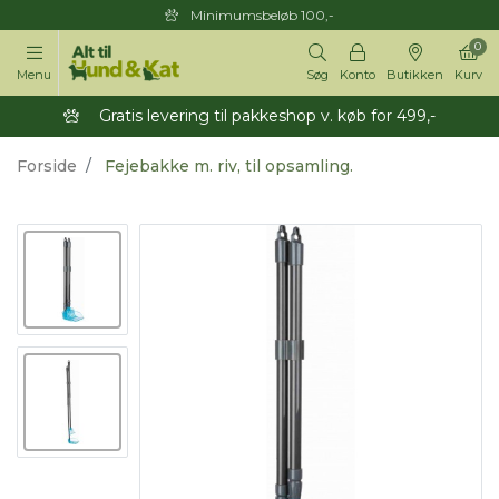
Minimumsbeløb 100,-
0
Menu
Søg
Konto
Butikken
Kurv
Gratis levering til pakkeshop v. køb for 499,-
Forside
Fejebakke m. riv, til opsamling.