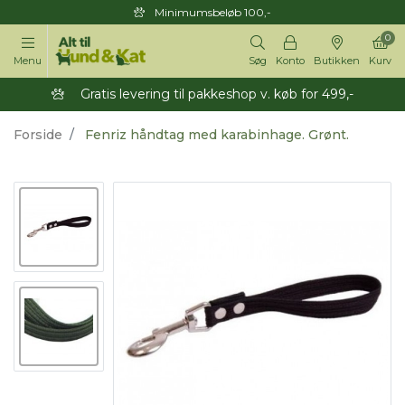
Minimumsbeløb 100,-
0
Menu
Søg
Konto
Butikken
Kurv
Gratis levering til pakkeshop v. køb for 499,-
Forside
Fenriz håndtag med karabinhage. Grønt.