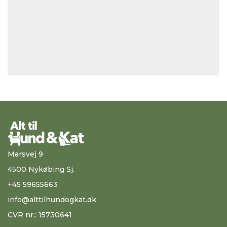
Marsvej 9
4500 Nykøbing Sj.
+45 59655663
info@alttilhundogkat.dk
CVR nr.: 15730641