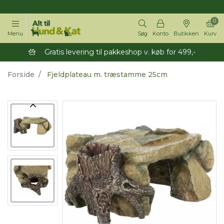
14 dages returret
0
Menu
Søg
Konto
Butikken
Kurv
Gratis levering til pakkeshop v. køb for 499,-
Forside
Fjeldplateau m. træstamme 25cm