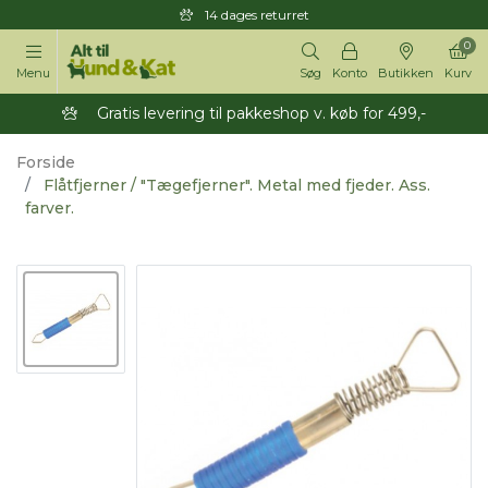
14 dages returret
0
Menu
Søg
Konto
Butikken
Kurv
Gratis levering til pakkeshop v. køb for 499,-
Forside
Flåtfjerner / "Tægefjerner". Metal med fjeder. Ass.
farver.