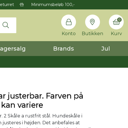
eturret
Minimumsbeløb 100,-
0
Konto
Butikken
Kurv
agersalg
Brands
Jul
r justerbar. Farven på
 kan variere
2 Skåle a rustfrit stål. Hundeskåle i
n justeres i højden. Det anbefales at