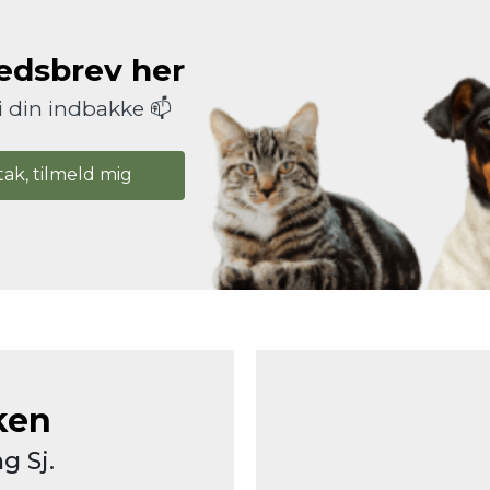
hedsbrev her
i din indbakke 📫
tak, tilmeld mig
ken
g Sj.