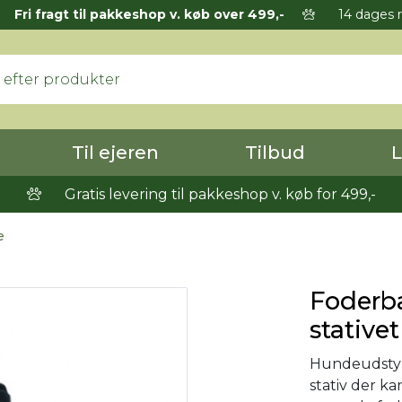
Fri fragt til pakkeshop v. køb over 499,-
14 dages r
Til ejeren
Tilbud
L
Gratis levering til pakkeshop v. køb for 499,-
e
Foderba
stativet
Hundeudstyr. 
stativ der ka