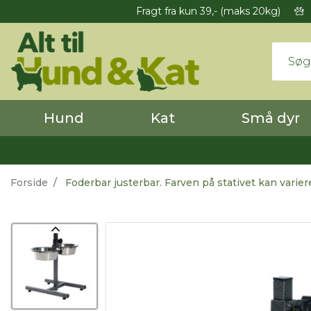
Fragt fra kun 39,- (maks 20kg)
Hund
Kat
Små dyr
Forside
Foderbar justerbar. Farven på stativet kan varier