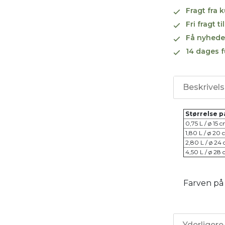
Fragt fra 
Fri fragt 
Få nyhede
14 dages f
Beskrivel
Størrelse p
0,75 L / ø 15 
1,80 L / ø 20
2,80 L / ø 24
4,50 L / ø 28
Farven på 
Yderligere