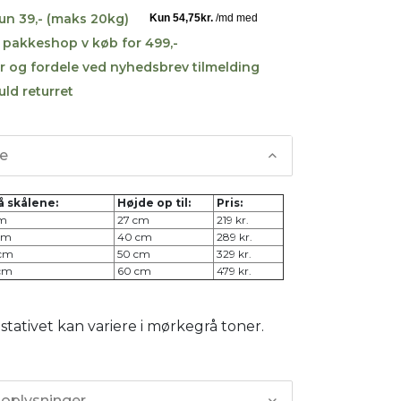
kun 39,- (maks 20kg)
til pakkeshop v køb for 499,-
r og fordele ved nyhedsbrev tilmelding
uld returret
se
å skålene:
Højde op til:
Pris:
cm
27 cm
219 kr.
 cm
40 cm
289 kr.
 cm
50 cm
329 kr.
 cm
60 cm
479 kr.
stativet kan variere i mørkegrå toner.
 oplysninger