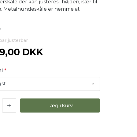
skåle der kan justeres i højden, især til
e. Metalhundeskåle er nemme at
bar justerbar
19,00 DKK
ml
*
Læg i kurv