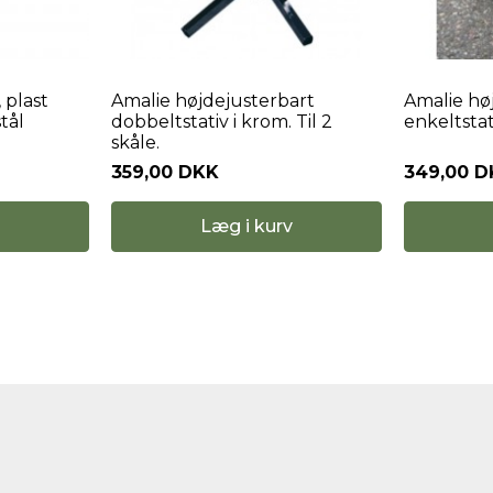
 plast
Amalie højdejusterbart
Amalie hø
stål
dobbeltstativ i krom. Til 2
enkeltstati
skåle.
359,00 DKK
349,00 
Læg i kurv