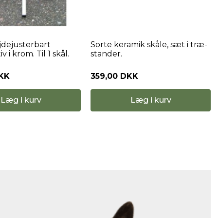
jdejusterbart
Sorte keramik skåle, sæt i træ-
v i krom. Til 1 skål.
stander.
DKK
359,00 DKK
Læg i kurv
Læg i kurv