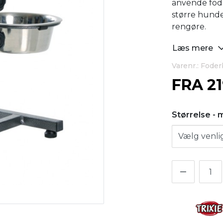
anvende foder
større hund
rengøre.
Læs mere
Varenr.: Foder
FRA
2
Størrelse - 