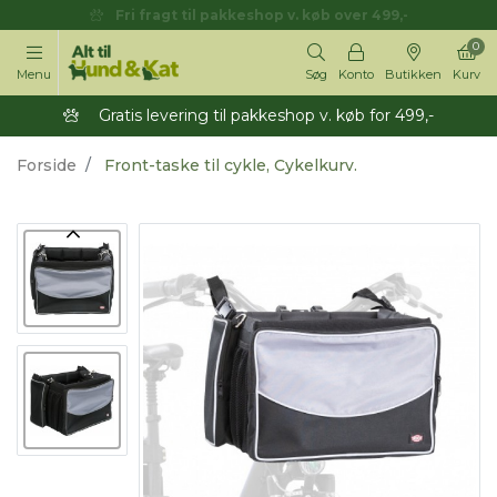
Fri fragt til pakkeshop v. køb over 499,-
0
Menu
Søg
Konto
Butikken
Kurv
Gratis levering til pakkeshop v. køb for 499,-
Forside
Front-taske til cykle, Cykelkurv.