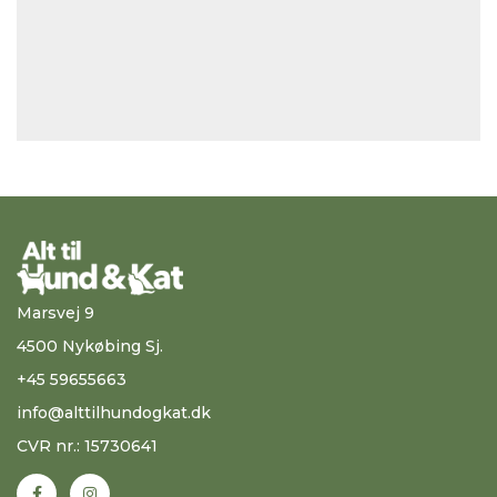
Marsvej 9
4500 Nykøbing Sj.
+45 59655663
info@alttilhundogkat.dk
CVR nr.: 15730641