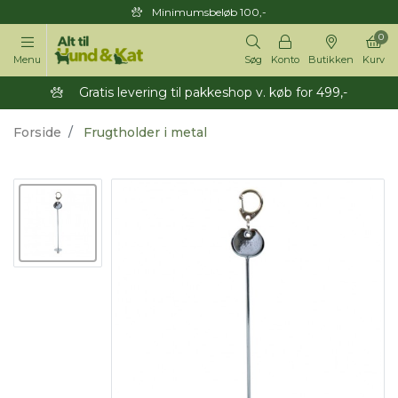
Minimumsbeløb 100,-
0
Menu
Søg
Konto
Butikken
Kurv
Gratis levering til pakkeshop v. køb for 499,-
Forside
Frugtholder i metal