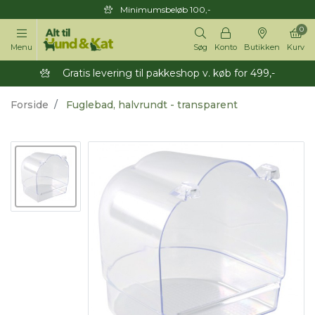
Minimumsbeløb 100,-
0
Menu
Søg
Konto
Butikken
Kurv
Gratis levering til pakkeshop v. køb for 499,-
Forside
Fuglebad, halvrundt - transparent