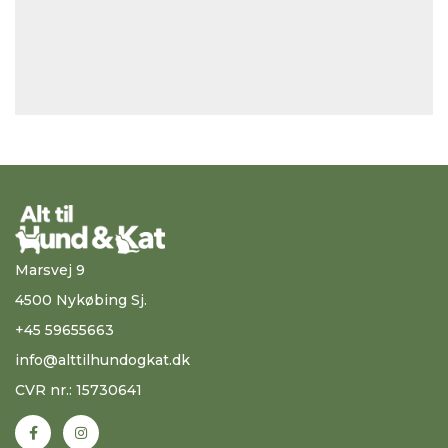
Marsvej 9
4500 Nykøbing Sj.
+45 59655663
info@alttilhundogkat.dk
CVR nr.: 15730641