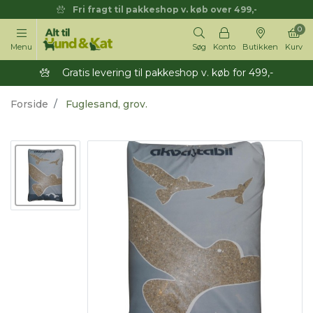
Fri fragt til pakkeshop v. køb over 499,-
0
Menu
Søg
Konto
Butikken
Kurv
Gratis levering til pakkeshop v. køb for 499,-
Forside
Fuglesand, grov.