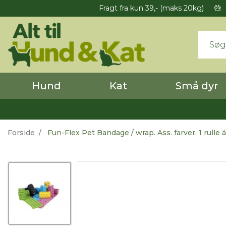
Fragt fra kun 39,- (maks 20kg)
Hund
Kat
Små dyr
Forside
Fun-Flex Pet Bandage / wrap. Ass. farver. 1 rulle á