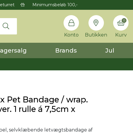
eturret
Minimumsbeløb 100,-
0
Konto
Butikken
Kurv
agersalg
Brands
Jul
x Pet Bandage / wrap.
ver. 1 rulle á 7,5cm x
ksibel, selvklæbende letvægtsbandage af