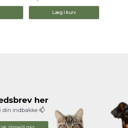
Læg i kurv
hedsbrev her
i din indbakke 📫
tak, tilmeld mig