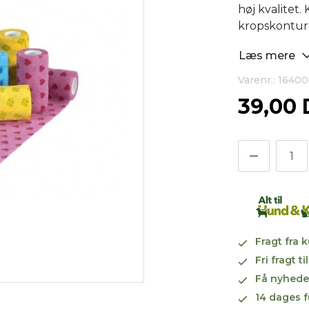
høj kvalitet.
kropskonturer
Læs mere
Varenr.: 1640
39,00
Fragt fra 
Fri fragt 
Få nyhede
14 dages f