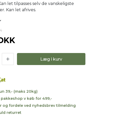
 Kan let tilpasses selv de vanskeligste
. Kan let afrives.
04
 DKK
Læg i kurv
kun 39,- (maks 20kg)
til pakkeshop v køb for 499,-
r og fordele ved nyhedsbrev tilmelding
uld returret