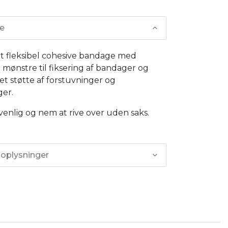
se
et fleksibel cohesive bandage med
e mønstre til fiksering af bandager og
et støtte af forstuvninger og
ger.
enlig og nem at rive over uden saks.
 oplysninger