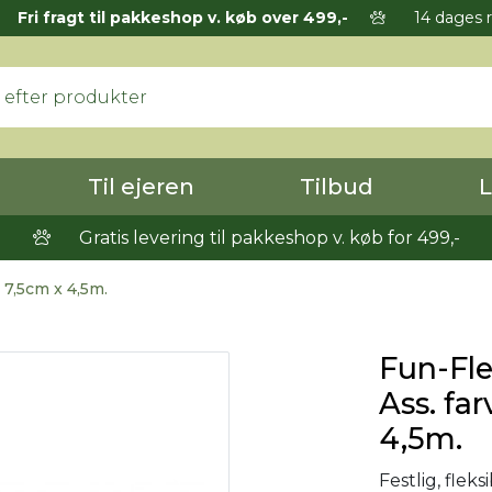
Fri fragt til pakkeshop v. køb over 499,-
14 dages r
Til ejeren
Tilbud
L
Gratis levering til pakkeshop v. køb for 499,-
 7,5cm x 4,5m.
Fun-Fle
Ass. far
4,5m.
Festlig, fle