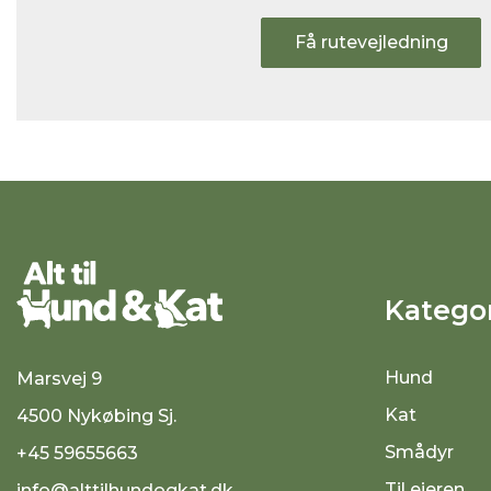
Få rutevejledning
Kategor
Hund
Marsvej 9
Kat
4500 Nykøbing Sj.
Smådyr
+45 59655663
Til ejeren
info@alttilhundogkat.dk