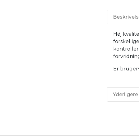
Beskrivel
Høj kvalit
forskellig
kontroller
forvridnin
Er brugerv
Yderligere