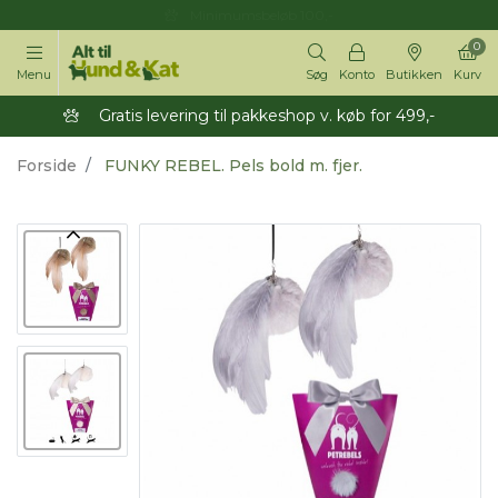
Fragt fra kun 39,- (maks 20kg)
0
Menu
Søg
Konto
Butikken
Kurv
Gratis levering til pakkeshop v. køb for 499,-
Forside
FUNKY REBEL. Pels bold m. fjer.