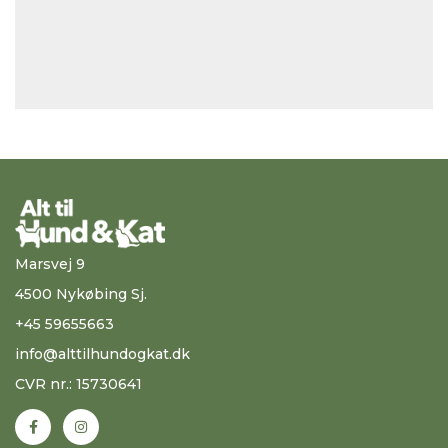
Marsvej 9
4500 Nykøbing Sj.
+45 59655663
info@alttilhundogkat.dk
CVR nr.: 15730641