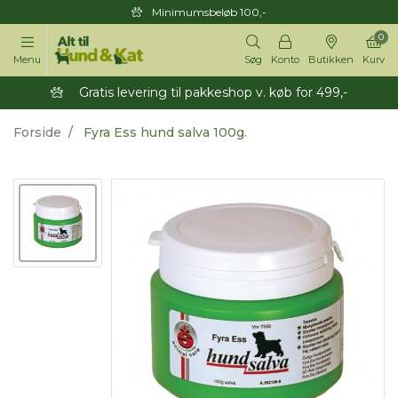
Minimumsbeløb 100,-
0
Menu
Søg
Konto
Butikken
Kurv
Gratis levering til pakkeshop v. køb for 499,-
Forside
Fyra Ess hund salva 100g.