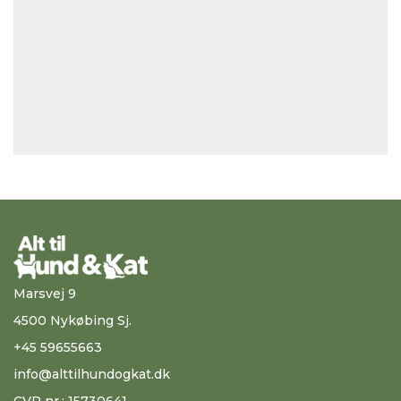
Marsvej 9
4500 Nykøbing Sj.
+45 59655663
info@alttilhundogkat.dk
CVR nr.: 15730641