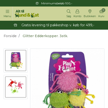
Minimumsbeløb 100,-
0
Menu
Søg
Konto
Butikken
Kurv
Gratis levering til pakkeshop v. køb for 499,-
Forside
Glitter Edderkopper. 3stk.