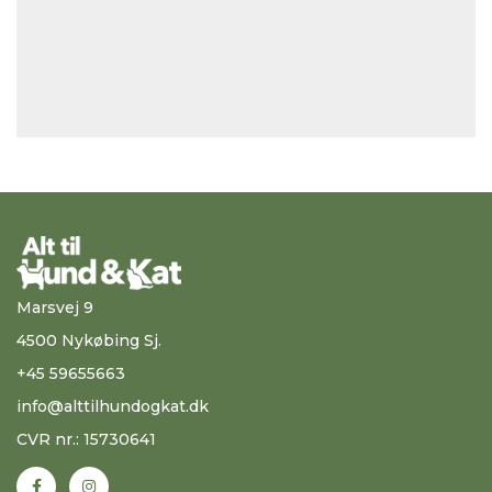
Marsvej 9
4500 Nykøbing Sj.
+45 59655663
info@alttilhundogkat.dk
CVR nr.: 15730641