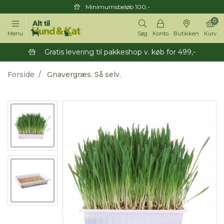
Minimumsbeløb 100,-
0
Menu
Søg
Konto
Butikken
Kurv
Gratis levering til pakkeshop v. køb for 499,-
Forside
Gnavergræs. Så selv.