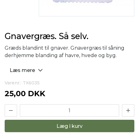
Gnavergræs. Så selv.
Græds blandint til gnaver. Gnavergræs til såning
derhjemme blanding af havre, hvede og byg.
Læs mere
Varenr.: TX6035
25,00 DKK
Læg i kurv