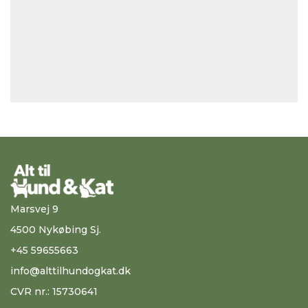
Marsvej 9
4500 Nykøbing Sj.
+45 59655663
info@alttilhundogkat.dk
CVR nr.: 15730641