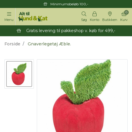
Minimumsbeløb 100,-
0
Menu
Søg
Konto
Butikken
Kurv
Gratis levering til pakkeshop v. køb for 499,-
Forside
Gnaverlegetøj Æble.