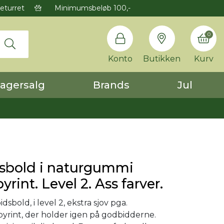
eturret
Minimumsbeløb 100,-
0
Konto
Butikken
Kurv
agersalg
Brands
Jul
sbold i naturgummi
rint. Level 2. Ass farver.
sbold, i level 2, ekstra sjov pga.
byrint, der holder igen på godbidderne.