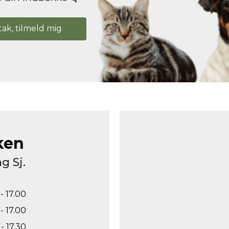
tak, tilmeld mig
ken
g Sj.
- 17.00
- 17.00
- 17.30