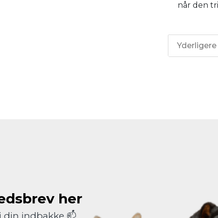
når den tr
Yderligere
hedsbrev her
i din indbakke 📫