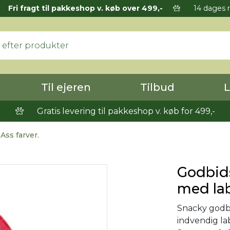
Fri fragt til pakkeshop v. køb over 499,-
14 dages r
Til ejeren
Tilbud
L
Gratis levering til pakkeshop v. køb for 499,-
Ass farver.
Godbid
med laby
Snacky godbid
indvendig la