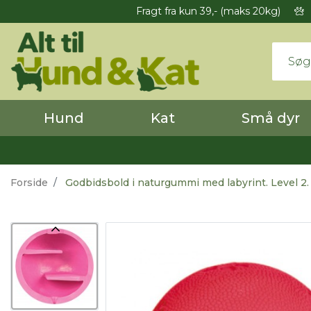
Fragt fra kun 39,- (maks 20kg)
Hund
Kat
Små dyr
Forside
Godbidsbold i naturgummi med labyrint. Level 2. 