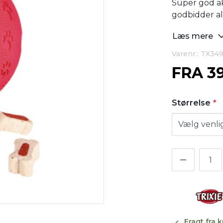
Super god akt
godbidder al
Læs mere
Varenr.: TX34
FRA
3
Størrelse
*
Fragt fra 