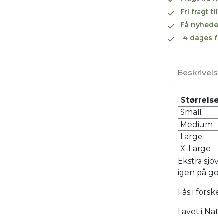
Fri fragt 
Få nyhede
14 dages f
Beskrivel
Størrels
Small
Medium
Large
X-Large
Ekstra sjo
igen på g
Fås i forsk
Lavet i Na