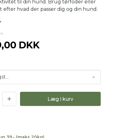
ivitet til din hund. Brug tørfoder eller
t efter hvad der passer dig og din hund.
94
9,00 DKK
Læg i kurv
kun 39,- (maks 20kg)