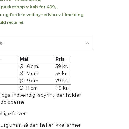
til pakkeshop v køb for 499,-
r og fordele ved nyhedsbrev tilmelding
uld returret
se
e
Mål
Pris
Ø 6 cm.
39 kr.
Ø 7 cm.
59 kr.
Ø 9 cm.
79 kr.
Ø 11 cm.
119 kr.
v pga. indvendig labyrint, der holder
odbidderne.
ellige farver.
turgummi så den heller ikke larmer