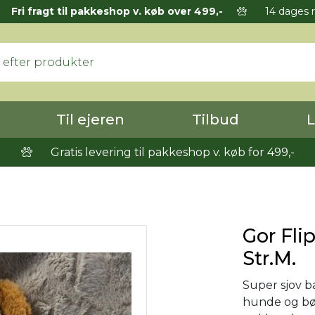
Fri fragt til pakkeshop v. køb over 499,-
14 dages r
Til ejeren
Tilbud
L
Gratis levering til pakkeshop v. køb for 499,-
Gor Flip
Str.M.
Super sjov b
hunde og bør