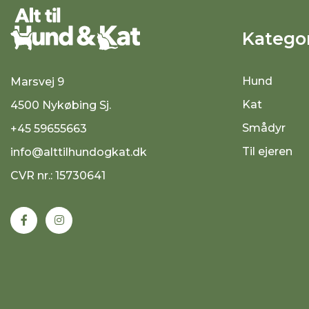
Kategor
Hund
Marsvej 9
Kat
4500 Nykøbing Sj.
Smådyr
+45 59655663
Til ejeren
info@alttilhundogkat.dk
CVR nr.: 15730641