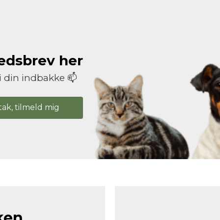
hedsbrev her
i din indbakke 📫
tak, tilmeld mig
ken