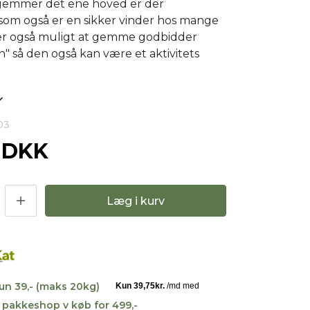
 gemmer det ene hoved er der
 som også er en sikker vinder hos mange
er også muligt at gemme godbidder
n" så den også kan være et aktivitets
03
0 DKK
Læg i kurv
kun 39,- (maks 20kg)
til pakkeshop v køb for 499,-