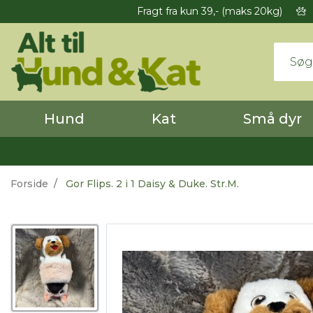
Fragt fra kun 39,- (maks 20kg)
Hund
Kat
Små dyr
Forside
Gor Flips. 2 i 1 Daisy & Duke. Str.M.