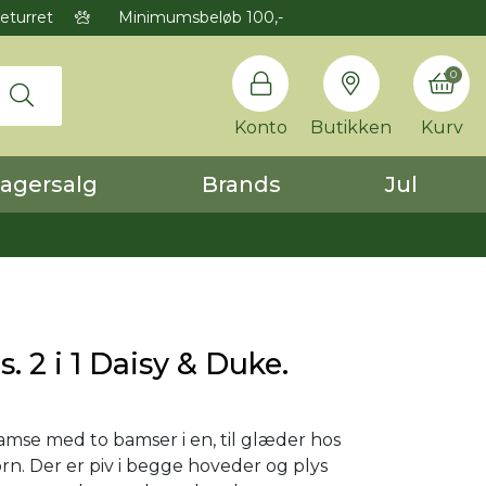
eturret
Minimumsbeløb 100,-
0
Konto
Butikken
Kurv
agersalg
Brands
Jul
s. 2 i 1 Daisy & Duke.
amse med to bamser i en, til glæder hos
n. Der er piv i begge hoveder og plys