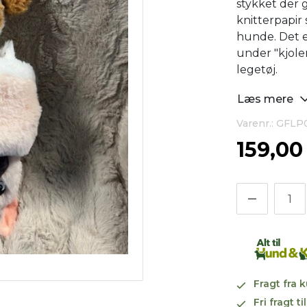
stykket der
knitterpapir
hunde. Det 
under "kjole
legetøj.
Læs mere
Varenr.: GFLP
159,0
Fragt fra 
Fri fragt 