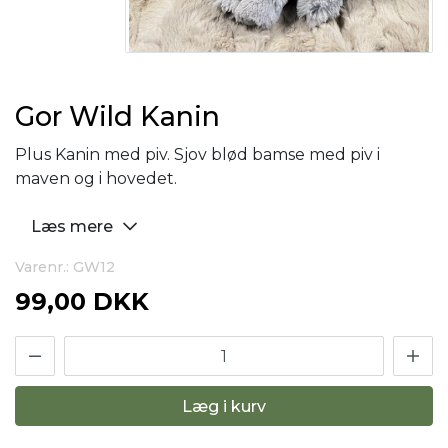
Gor Wild Kanin
Plus Kanin med piv. Sjov blød bamse med piv i
maven og i hovedet.
Læs mere
Varenr.: GW12
99,00 DKK
Læg i kurv