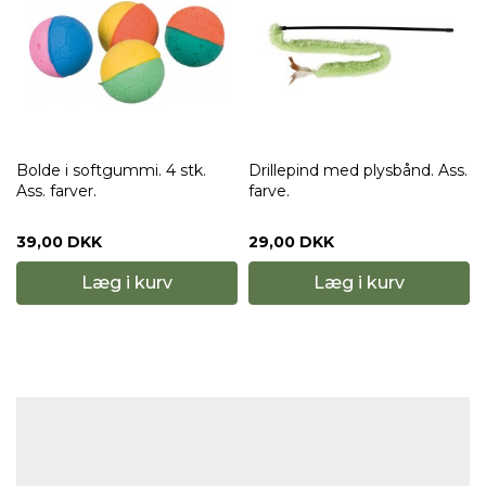
e
Bolde i softgummi. 4 stk.
Drillepind med plysbånd. Ass.
Ass. farver.
farve.
39,00 DKK
29,00 DKK
Læg i kurv
Læg i kurv