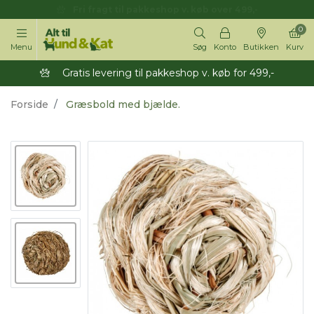
14 dages returret
0
Menu
Søg
Konto
Butikken
Kurv
Gratis levering til pakkeshop v. køb for 499,-
Forside
Græsbold med bjælde.