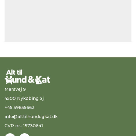
Marsvej 9
4500 Nykøbing Sj.
+45 59655663
info@alttilhundogkat.dk
CVR nr.: 15730641