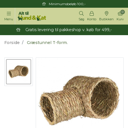
Minimumsbeløb 100,-
0
Menu
Søg
Konto
Butikken
Kurv
Gratis levering til pakkeshop v. køb for 499,-
Forside
Græstunnel T-form.