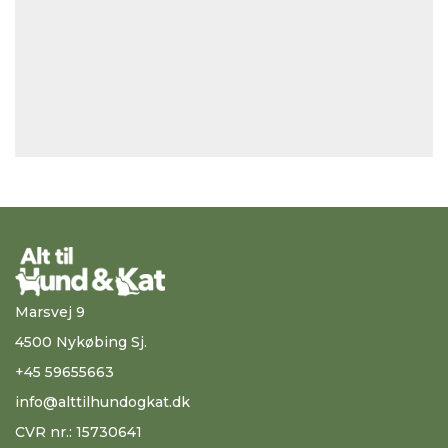
Marsvej 9
4500 Nykøbing Sj.
+45 59655663
info@alttilhundogkat.dk
CVR nr.: 15730641