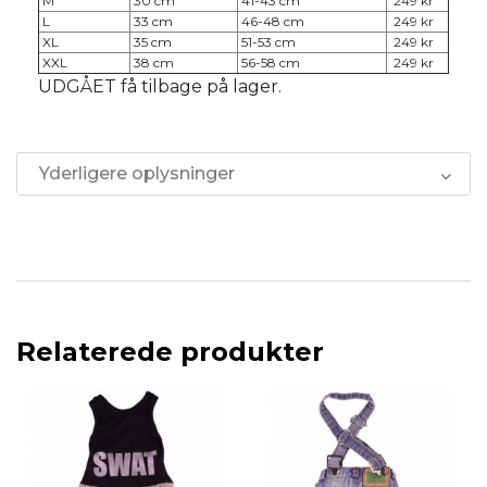
M
30 cm
41-43 cm
249 kr
L
33 cm
46-48 cm
249 kr
XL
35 cm
51-53 cm
249 kr
XXL
38 cm
56-58 cm
249 kr
UDGÅET få tilbage på lager.
Yderligere oplysninger
Relaterede produkter