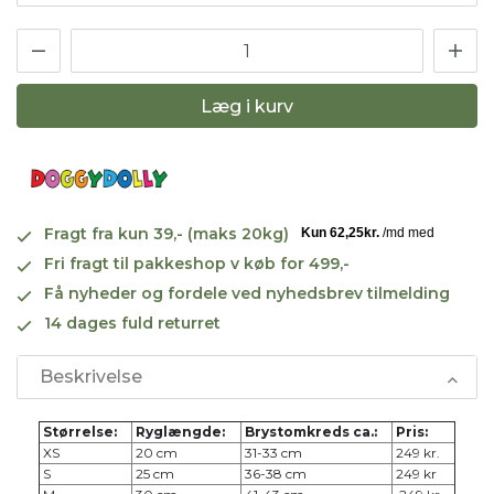
Læg i kurv
Fragt fra kun 39,- (maks 20kg)
Fri fragt til pakkeshop v køb for 499,-
Få nyheder og fordele ved nyhedsbrev tilmelding
14 dages fuld returret
Beskrivelse
Størrelse:
Ryglængde:
Brystomkreds ca.:
Pris:
XS
20 cm
31-33 cm
249 kr.
S
25 cm
36-38 cm
249 kr