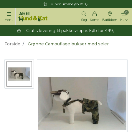
Minimumsbeløb 100,-
0
Menu
Søg
Konto
Butikken
Kurv
Gratis levering til pakkeshop v. køb for 499,-
Forside
Grønne Camouflage bukser med seler.