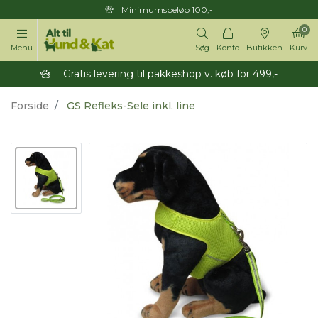
Minimumsbeløb 100,-
0
Menu
Søg
Konto
Butikken
Kurv
Gratis levering til pakkeshop v. køb for 499,-
Forside
GS Refleks-Sele inkl. line