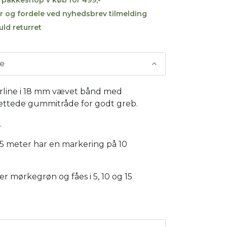
r og fordele ved nyhedsbrev tilmelding
uld returret
se
rline i 18 mm vævet bånd med
ttede gummitråde for godt greb.
.
15 meter har en markering på 10
er mørkegrøn og fåes i 5, 10 og 15