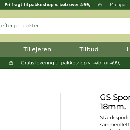
Fri fragt til pakkeshop v. køb over 499,-
14 dages r
Til ejeren
Tilbud
L
Gratis levering til pakkeshop v. køb for 499,-
GS Spor
18mm.
Stærk sporl
sammenflett