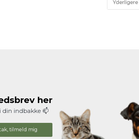
Yderligere
hedsbrev her
i din indbakke 📫
tak, tilmeld mig