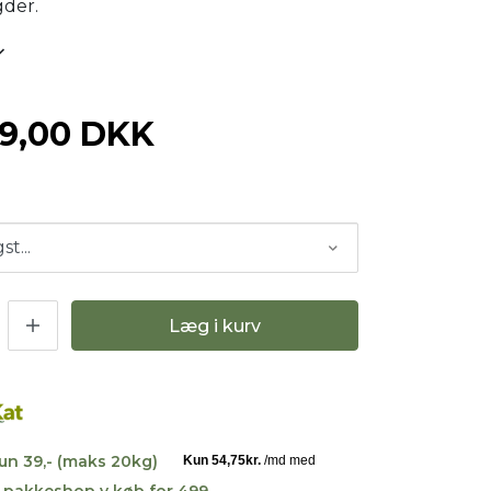
gder.
19,00 DKK
Læg i kurv
kun 39,- (maks 20kg)
til pakkeshop v køb for 499,-