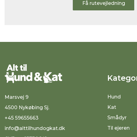
Få rutevejledning
Kategor
Hund
Marsvej 9
Kat
4500 Nykøbing Sj.
Smådyr
+45 59655663
Til ejeren
info@alttilhundogkat.dk