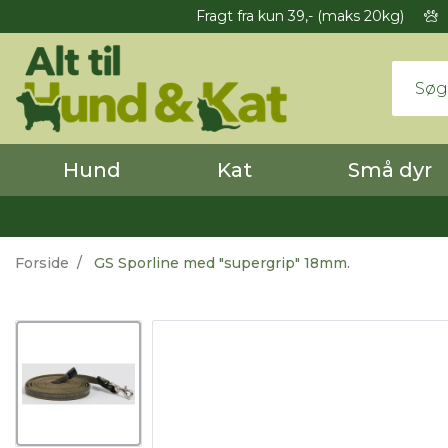
Fragt fra kun 39,- (maks 20kg)
Hund
Kat
Små dyr
Forside
GS Sporline med "supergrip" 18mm.