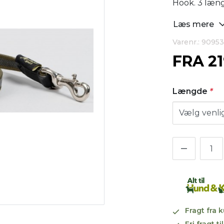
Hook. 3 læn
Læs mere
Varenr.: 90953
FRA
2
Længde
*
Fragt fra 
Fri fragt 