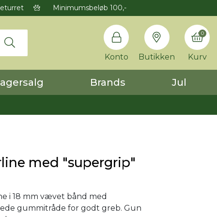
eturret
Minimumsbeløb 100,-
0
Konto
Butikken
Kurv
agersalg
Brands
Jul
line med "supergrip"
ine i 18 mm vævet bånd med
ede gummitråde for godt greb. Gun