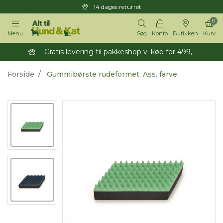
14 dages returret
0
Menu
Søg
Konto
Butikken
Kurv
Gratis levering til pakkeshop v. køb for 499,-
Forside
Gummibørste rudeformet. Ass. farve.