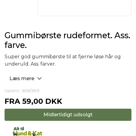
Gummibørste rudeformet. Ass.
farve.
Super god gummibørste til at fjerne løse hår og
underuld. Ass. farver.
Læs mere
Varenr.: 858/859
FRA
59,00 DKK
Midlertidigt udsolgt