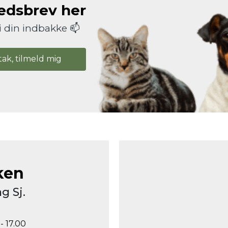
hedsbrev her
i din indbakke 📫
tak, tilmeld mig
ken
g Sj.
- 17.00