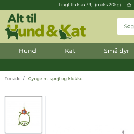
Fragt fra kun 39,- (maks 20kg)
Hund
Kat
Små dyr
Forside
Gynge m. spejl og klokke.