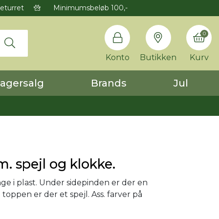
eturret
Minimumsbeløb 100,-
0
Konto
Butikken
Kurv
agersalg
Brands
Jul
. spejl og klokke.
e i plast. Under sidepinden er der en
toppen er der et spejl. Ass. farver på