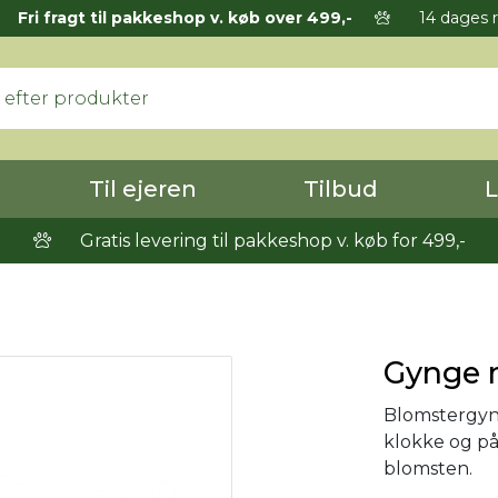
Fri fragt til pakkeshop v. køb over 499,-
14 dages r
Til ejeren
Tilbud
L
Gratis levering til pakkeshop v. køb for 499,-
Gynge m
Blomstergyng
klokke og på 
blomsten.