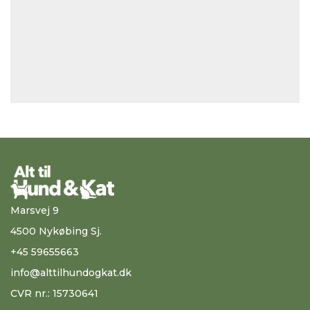
Marsvej 9
4500 Nykøbing Sj.
+45 59655663
info@alttilhundogkat.dk
CVR nr.: 15730641