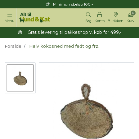
Minimumsbeløb 100,-
0
Menu
Søg
Konto
Butikken
Kurv
Gratis levering til pakkeshop v. køb for 499,-
Forside
Halv kokosnød med fedt og frø.