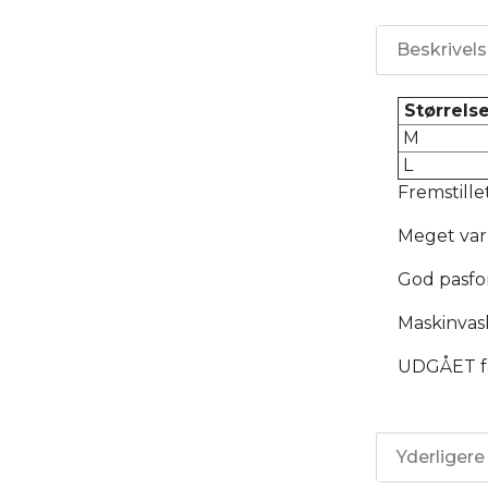
Beskrivel
Størrelse
M
L
Fremstillet
Meget var
God pasfo
Maskinvask
UDGÅET få 
Yderligere