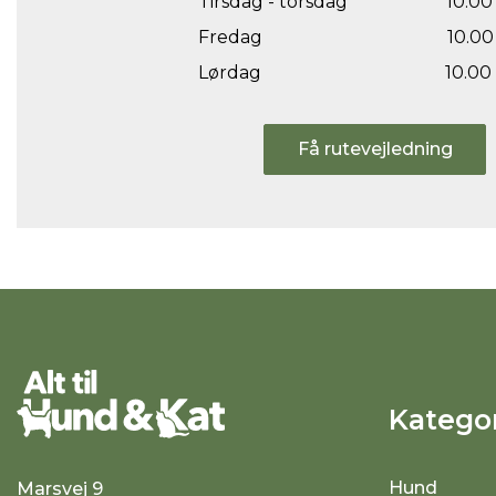
Tirsdag - torsdag
10.00 
Fredag
10.00 
Lørdag
10.00 
Få rutevejledning
Kategor
Hund
Marsvej 9