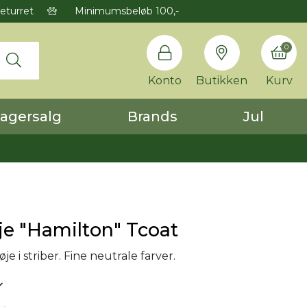
eturret
Minimumsbeløb 100,-
0
Konto
Butikken
Kurv
agersalg
Brands
Jul
øje "Hamilton" Tcoat
røje i striber. Fine neutrale farver.