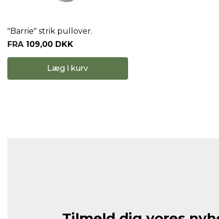
"Barrie" strik pullover.
FRA
109,00 DKK
Læg i kurv
Tilmeld dig vores ny