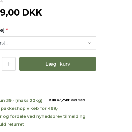
54
89,00 DKK
Tøj
*
Læg i kurv
kun 39,- (maks 20kg)
til pakkeshop v køb for 499,-
r og fordele ved nyhedsbrev tilmelding
uld returret