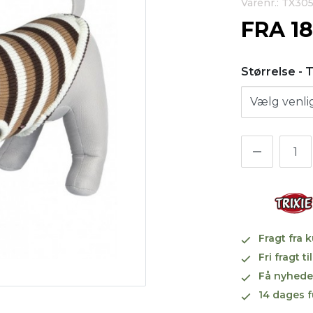
Varenr.: TX30
FRA
1
Størrelse - 
Fragt fra 
Fri fragt 
Få nyhede
14 dages f