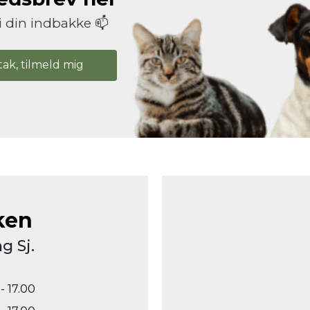
i din indbakke 📫
tak, tilmeld mig
ken
g Sj.
- 17.00