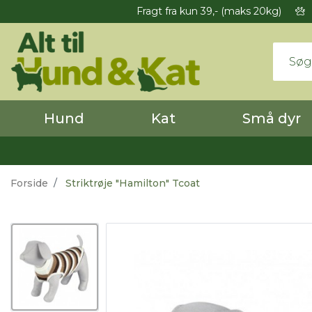
Fragt fra kun 39,- (maks 20kg)
Hund
Kat
Små dyr
Forside
Striktrøje "Hamilton" Tcoat