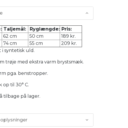
se
:
Taljemål:
Ryglængde:
Pris:
62 cm
50 cm
189 kr.
74 cm
55 cm
209 kr.
 i syntetisk uld.
m trøje med ekstra varm brystsmæk.
rm pga. benstropper.
 op til 30° C.
tilbage på lager.
 oplysninger