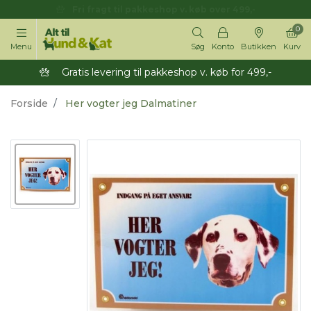
14 dages returret
0
Menu
Søg
Konto
Butikken
Kurv
Gratis levering til pakkeshop v. køb for 499,-
Forside
Her vogter jeg Dalmatiner