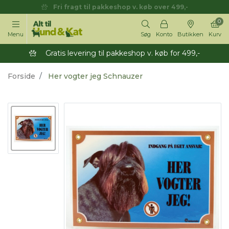
Fri fragt til pakkeshop v. køb over 499,-
0
Menu
Søg
Konto
Butikken
Kurv
Gratis levering til pakkeshop v. køb for 499,-
Forside
Her vogter jeg Schnauzer