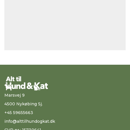
Marsvej 9
4500 Nykøbing Sj.
+45 59655663
info@alttilhundogkat.dk
CVR nr.: 15730641