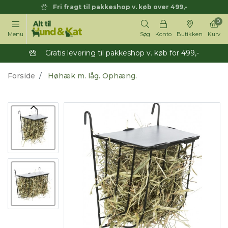
Fri fragt til pakkeshop v. køb over 499,-
0
Menu
Søg
Konto
Butikken
Kurv
Gratis levering til pakkeshop v. køb for 499,-
Forside
Høhæk m. låg. Ophæng.