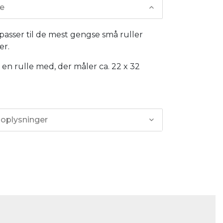
se
asser til de mest gengse små ruller
er.
 en rulle med, der måler ca. 22 x 32
 oplysninger