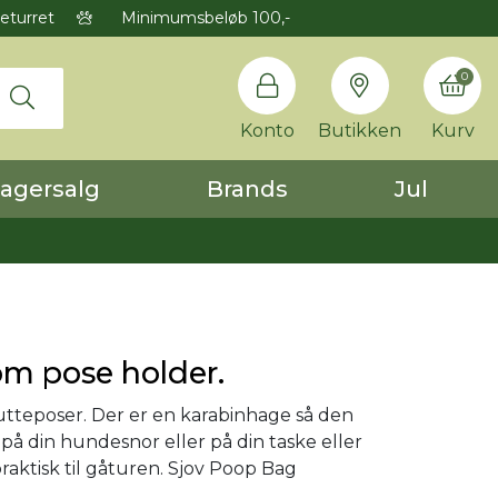
eturret
Minimumsbeløb 100,-
0
Konto
Butikken
Kurv
agersalg
Brands
Jul
 pose holder.
rutteposer. Der er en karabinhage så den
å din hundesnor eller på din taske eller
raktisk til gåturen. Sjov Poop Bag