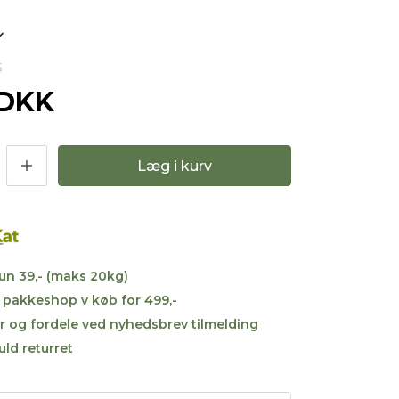
5
 DKK
Læg i kurv
kun 39,- (maks 20kg)
til pakkeshop v køb for 499,-
r og fordele ved nyhedsbrev tilmelding
uld returret