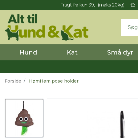
Fragt fra kun 39,- (maks 20kg)
Hund
Kat
Små dyr
Forside
HømHøm pose holder.