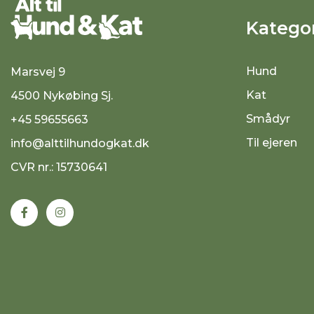
Kategor
Hund
Marsvej 9
Kat
4500 Nykøbing Sj.
Smådyr
+45 59655663
Til ejeren
info@alttilhundogkat.dk
CVR nr.: 15730641