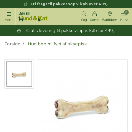
Fri fragt til pakkeshop v. køb over 499,-
0
Menu
Søg
Konto
Butikken
Kurv
Gratis levering til pakkeshop v. køb for 499,-
Forside
Hud ben m. fyld af oksepisk.