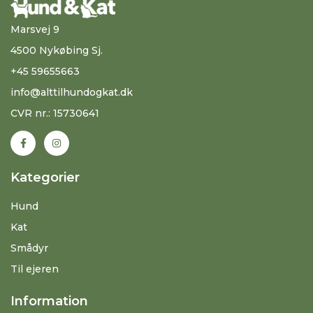
Marsvej 9
4500 Nykøbing Sj.
+45 59655663
info@alttilhundogkat.dk
CVR nr.: 15730641
Kategorier
Hund
Kat
Smådyr
Til ejeren
Information