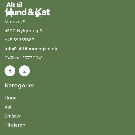
Marsvej 9
4500 Nykøbing Sj.
+45 59655663
info@alttilhundogkat.dk
CVR nr.: 15730641
Kategorier
Hund
Kat
Smådyr
Til ejeren