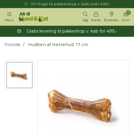
Fri fragt til pakkeshop v. køb over 499,-
0
Menu
Søg
Konto
Butikken
Kurv
Gratis levering til pakkeshop v. køb for 499,-
Forside
Hudben af Hestehud. 17 cm.