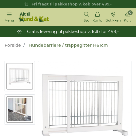
Fri fragt til pakkeshop v. køb over 499,-
0
Menu
Søg
Konto
Butikken
Kurv
Gratis levering til pakkeshop v. køb for 499,-
Forside
Hundebarriere / trappegitter H61cm