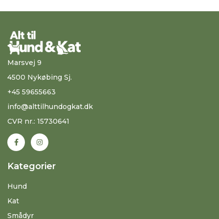
Marsvej 9
4500 Nykøbing Sj.
+45 59655663
info@alttilhundogkat.dk
CVR nr.: 15730641
Kategorier
Hund
Kat
Smådyr