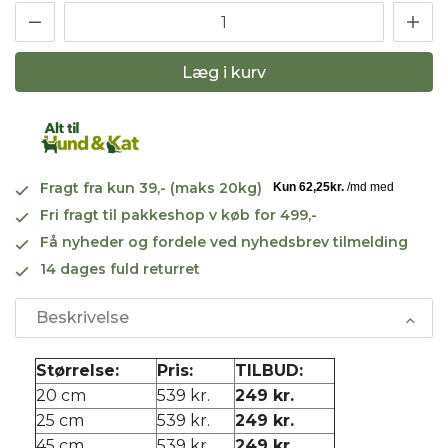
Læg i kurv
Fragt fra kun 39,- (maks 20kg)
Fri fragt til pakkeshop v køb for 499,-
Få nyheder og fordele ved nyhedsbrev tilmelding
14 dages fuld returret
Beskrivelse
Størrelse:
Pris:
TILBUD:
20 cm
539 kr.
249 kr.
25 cm
539 kr.
249 kr.
45 cm
539 kr.
249 kr.