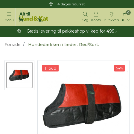
14 dages returret
0
Menu
Søg
Konto
Butikken
Kurv
Gratis levering til pakkeshop v. køb for 499,-
Forside
Hundedækken i læder. Rød/Sort.
Tilbud
54%