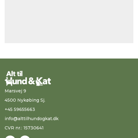
Marsvej 9
4500 Nykøbing Sj.
+45 59655663
info@alttilhundogkat.dk
CVR nr.: 15730641