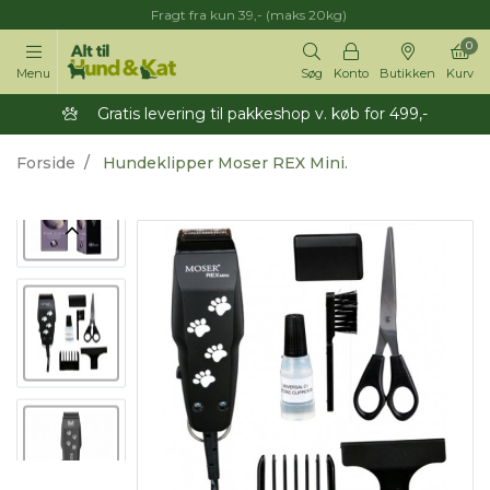
Fragt fra kun 39,- (maks 20kg)
0
Menu
Søg
Konto
Butikken
Kurv
Gratis levering til pakkeshop v. køb for 499,-
Forside
Hundeklipper Moser REX Mini.