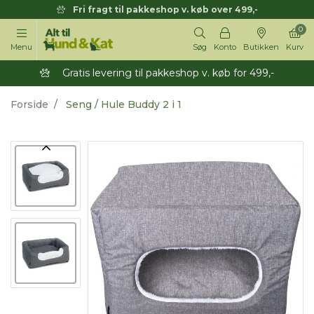
Fri fragt til pakkeshop v. køb over 499,-
0
Menu
Søg
Konto
Butikken
Kurv
Gratis levering til pakkeshop v. køb for 499,-
Forside
Seng / Hule Buddy 2 i 1