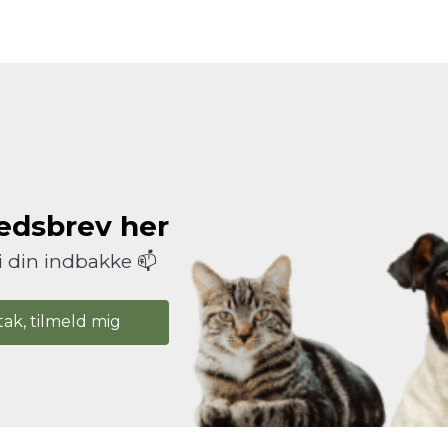
hedsbrev her
i din indbakke 📫
tak, tilmeld mig