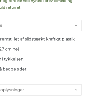
r og fordele ved nyhedsbrev tilmelding
uld returret
se
fremstillet af slidstærkt kraftigt plastik.
 27 cm høj.
i tykkelsen.
å begge sider.
 oplysninger