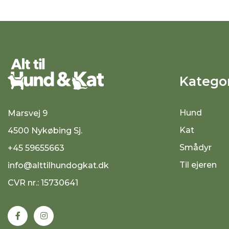
Kategor
Hund
Marsvej 9
Kat
4500 Nykøbing Sj.
Smådyr
+45 59655663
Til ejeren
info@alttilhundogkat.dk
CVR nr.: 15730641