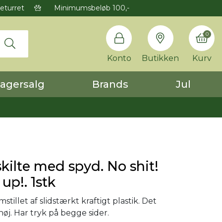
eturret
Minimumsbeløb 100,-
0
Konto
Butikken
Kurv
agersalg
Brands
Jul
ilte med spyd. No shit!
 up!. 1stk
mstillet af slidstærkt kraftigt plastik. Det
høj. Har tryk på begge sider.