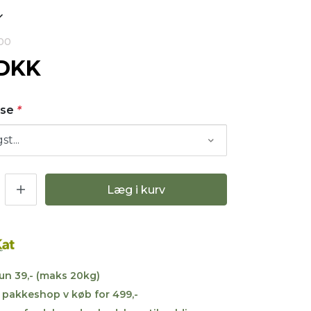
900
 DKK
rse
*
Læg i kurv
kun 39,- (maks 20kg)
til pakkeshop v køb for 499,-