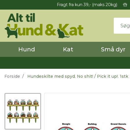
Fragt fra kun 39,- (maks 20kg)
Hund
Kat
Små dyr
Forside
Hundeskilte med spyd. No shit! / Pick it up!. 1stk