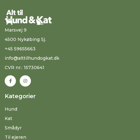
Marsvej 9
4500 Nykøbing Sj.
+45 59655663
info@alttilhundogkat.dk
CVR nr.: 15730641
Kategorier
Hund
Kat
Smådyr
Til ejeren