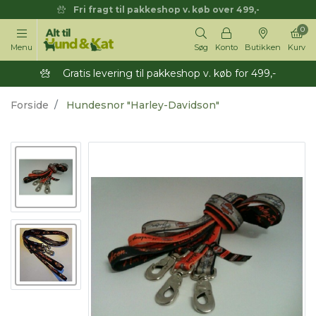
Fri fragt til pakkeshop v. køb over 499,-
0
Menu
Søg
Konto
Butikken
Kurv
Gratis levering til pakkeshop v. køb for 499,-
Forside
Hundesnor "Harley-Davidson"