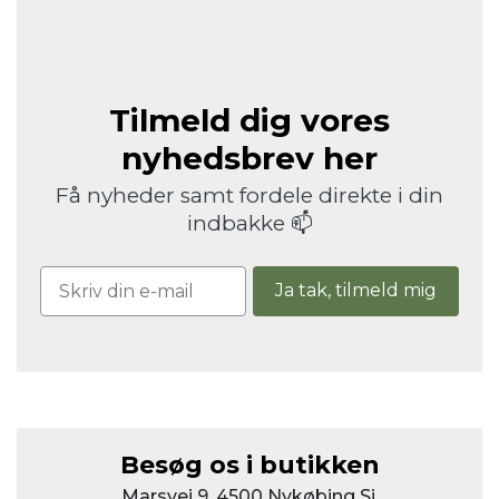
Tilmeld dig vores
nyhedsbrev her
Få nyheder samt fordele direkte i din
indbakke 📫
Ja tak, tilmeld mig
Besøg os i butikken
Marsvej 9, 4500 Nykøbing Sj.