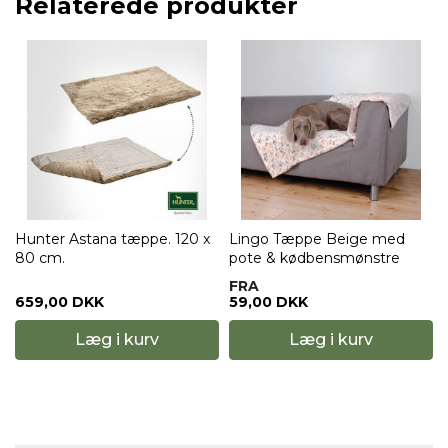
Relaterede produkter
Hunter Astana tæppe. 120 x
Lingo Tæppe Beige med
80 cm.
pote & kødbensmønstre
FRA
659,00 DKK
59,00 DKK
Læg i kurv
Læg i kurv