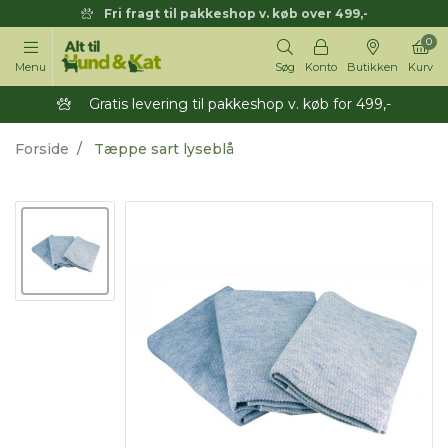
Fri fragt til pakkeshop v. køb over 499,-
0
Menu
Søg
Konto
Butikken
Kurv
Gratis levering til pakkeshop v. køb for 499,-
Forside
Tæppe sart lyseblå