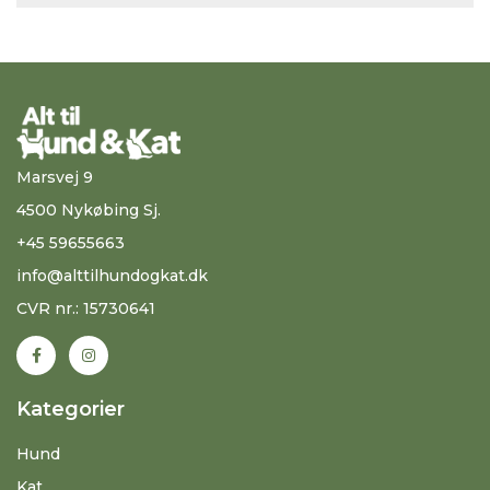
Marsvej 9
4500 Nykøbing Sj.
+45 59655663
info@alttilhundogkat.dk
CVR nr.: 15730641
Kategorier
Hund
Kat