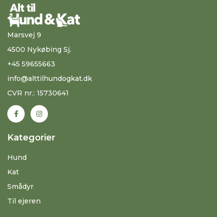
Marsvej 9
4500 Nykøbing Sj.
+45 59655663
info@alttilhundogkat.dk
CVR nr.: 15730641
Kategorier
Hund
Kat
Smådyr
Til ejeren