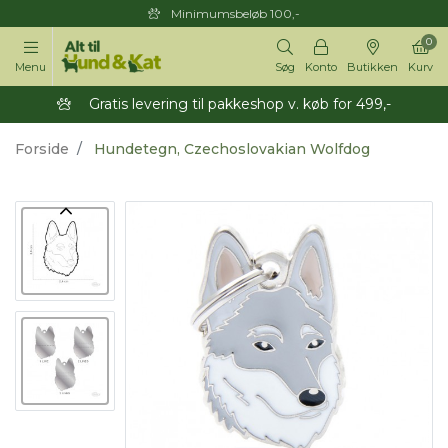
Minimumsbeløb 100,-
0
Menu
Søg
Konto
Butikken
Kurv
Gratis levering til pakkeshop v. køb for 499,-
Forside
Hundetegn, Czechoslovakian Wolfdog