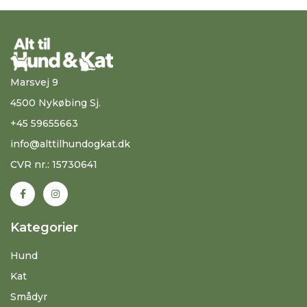
Marsvej 9
4500 Nykøbing Sj.
+45 59655663
info@alttilhundogkat.dk
CVR nr.: 15730641
Kategorier
Hund
Kat
Smådyr