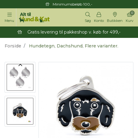
Minimumsbeløb 100,-
0
Menu
Søg
Konto
Butikken
Kurv
Gratis levering til pakkeshop v. køb for 499,-
Forside
Hundetegn, Dachshund, Flere varianter.