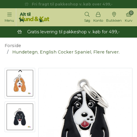
Fri fragt til pakkeshop v. køb over 499,-
0
Menu
Søg
Konto
Butikken
Kurv
Gratis levering til pakkeshop v. køb for 499,-
Forside
Hundetegn, English Cocker Spaniel, Flere farver.