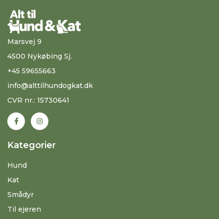
Marsvej 9
4500 Nykøbing Sj.
+45 59655663
info@alttilhundogkat.dk
CVR nr.: 15730641
Kategorier
Hund
Kat
Smådyr
Til ejeren