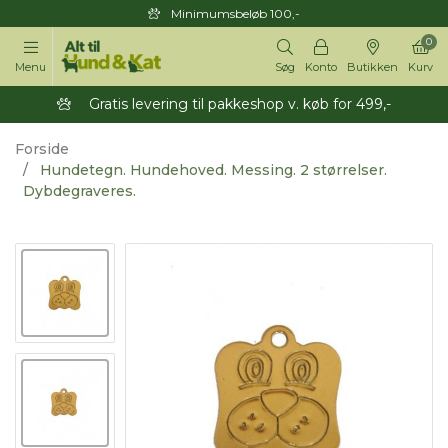
Minimumsbeløb 100,-
0
Menu
Søg
Konto
Butikken
Kurv
Gratis levering til pakkeshop v. køb for 499,-
Forside
Hundetegn. Hundehoved. Messing. 2 størrelser.
Dybdegraveres.