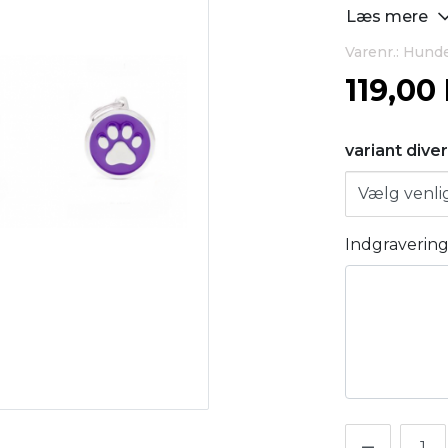
Læs mere
Varenr.: Hundet
119,00
variant dive
Indgraverin