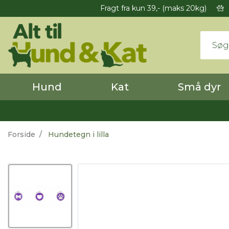
Fragt fra kun 39,- (maks 20kg)
Hund
Kat
Små dyr
Forside
Hundetegn i lilla