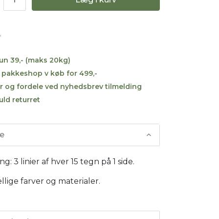
kun 39,- (maks 20kg)
til pakkeshop v køb for 499,-
r og fordele ved nyhedsbrev tilmelding
uld returret
se
g: 3 linier af hver 15 tegn på 1 side.
ellige farver og materialer.