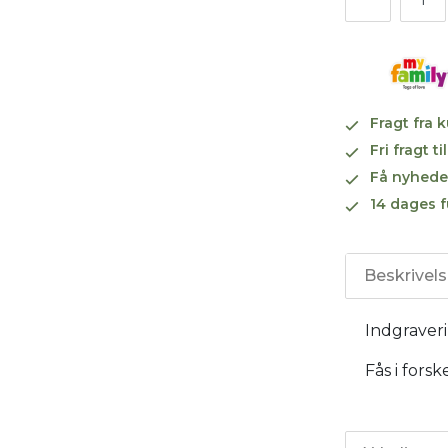
Fragt fra 
Fri fragt 
Få nyhede
14 dages f
Beskrivel
Indgraverin
Fås i forsk