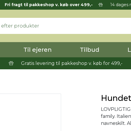
Fri fragt til pakkeshop v. køb over 499,-
14 dages r
Til ejeren
Tilbud
L
Gratis levering til pakkeshop v. køb for 499,-
Hundete
LOVPLIGTIG
family. Itali
navneskilt. A