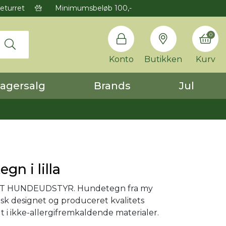
eturret
Minimumsbeløb 100,-
0
Konto
Butikken
Kurv
agersalg
Brands
Jul
gn i lilla
T HUNDEUDSTYR. Hundetegn fra my
ensk designet og produceret kvalitets
lt i ikke-allergifremkaldende materialer.