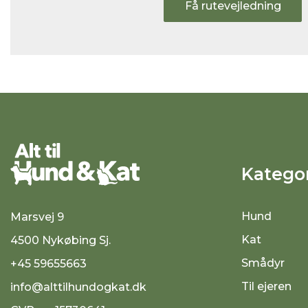
Få rutevejledning
Kategor
Hund
Marsvej 9
Kat
4500 Nykøbing Sj.
Smådyr
+45 59655663
Til ejeren
info@alttilhundogkat.dk