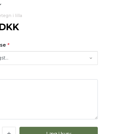
egn i lilla
 DKK
rse
*
g
Læg i kurv