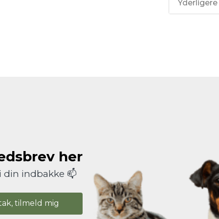
Yderligere
hedsbrev her
i din indbakke 📫
tak, tilmeld mig