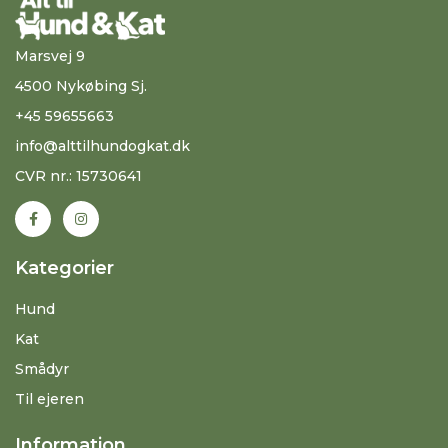
Marsvej 9
4500 Nykøbing Sj.
+45 59655663
info@alttilhundogkat.dk
CVR nr.: 15730641
Kategorier
Hund
Kat
Smådyr
Til ejeren
Information