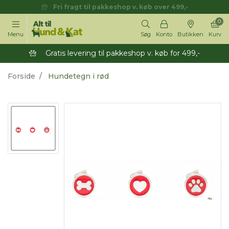
Fri fragt til pakkeshop v. køb over 499,-
0
Menu
Søg
Konto
Butikken
Kurv
Gratis levering til pakkeshop v. køb for 499,-
Forside
Hundetegn i rød