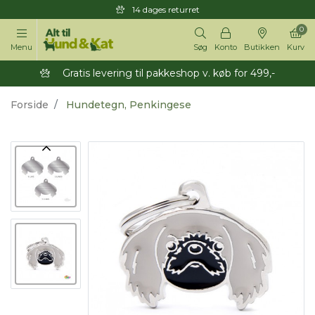
14 dages returret
0
Menu
Søg
Konto
Butikken
Kurv
Gratis levering til pakkeshop v. køb for 499,-
Forside
Hundetegn, Penkingese